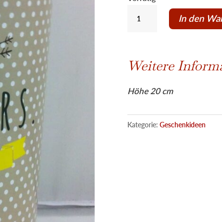
Blechdose
In den Wa
mit
Deckel
Mr
Weitere Inform
&
Mrs
Höhe 20 cm
/Hochzeit
Menge
Kategorie:
Geschenkideen