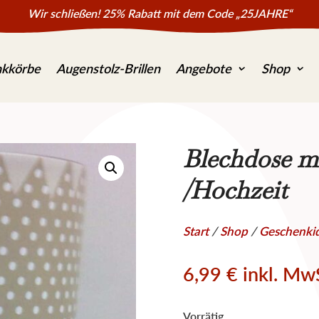
Wir schließen! 25% Rabatt mit dem Code „25JAHRE“
kkörbe
Augenstolz-Brillen
Angebote
Shop
Blechdose m
/Hochzeit
Start
/
Shop
/
Geschenki
6,99
€
inkl. Mw
Vorrätig