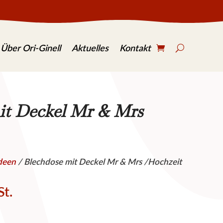
S
e
Über Ori-Ginell
Aktuelles
Kontakt
a
r
c
h
.
.
it Deckel Mr & Mrs
.
deen
/ Blechdose mit Deckel Mr & Mrs /Hochzeit
St.