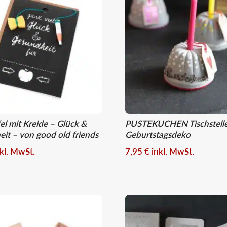
fel mit Kreide – Glück &
PUSTEKUCHEN Tischstelle
it – von good old friends
Geburtstagsdeko
nkl. MwSt.
7,95
€
inkl. MwSt.