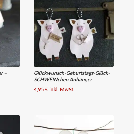
r –
Glückwunsch-Geburtstags-Glück-
SCHWEINchen Anhänger
4,95
€
inkl. MwSt.