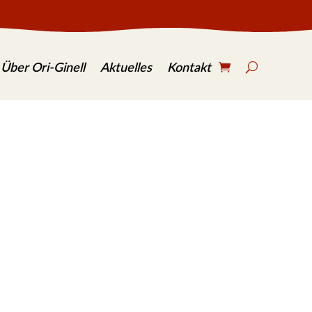
S
e
Über Ori-Ginell
Aktuelles
Kontakt
a
r
c
h
.
.
.
en