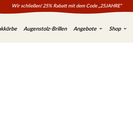
Wir schließen! 25% Rabatt mit dem Code „25JAHRE“
kkörbe
Augenstolz-Brillen
Angebote
Shop
etalldeko Gart