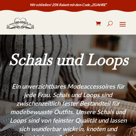
Skip
Wir schließen! 25% Rabatt mit dem Code „25JAHRE“
To
Content
S
e
a
r
c
h
Schals und Loops
.
.
.
Ein unverzichtbares Modeaccessoires für
jede Frau. Schals und Loops sind
zwischenzeitlich fester Bestandteil für
modebewusste Outfits. Unsere Schals und
Loops sind von feinster Qualität und lassen
sich wunderbar wickeln, knoten und