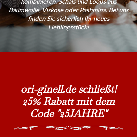
kombinieren. Schals und Loops aus
Baumwolle, Viskose oder Pashmina. Bei uns
finden Sie sicherlich Ihr neues
Lieblingsstück!
ori-ginell.de schließt!
25% Rabatt mit dem
Code "25JAHRE"