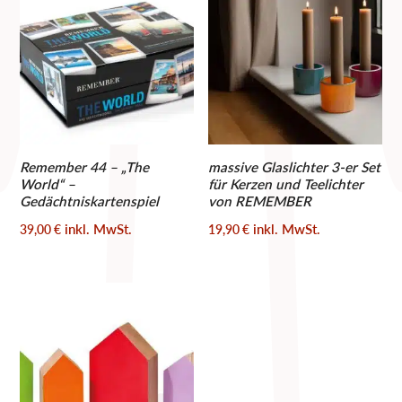
Remember 44 – „The
massive Glaslichter 3-er Set
World“ –
für Kerzen und Teelichter
Gedächtniskartenspiel
von REMEMBER
inkl. MwSt.
inkl. MwSt.
39,00
€
19,90
€