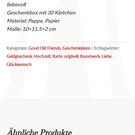
liebevoll
Menge
Geschenkbox mit 30 Kärtchen
Material: Pappe, Papier
Maße: 10×11,5×2 cm
Kategorien:
Good Old Friends
,
Geschenkideen
Schlagwörter:
Geldgeschenk
,
Hochzeit
,
Karte
,
originell
,
Kunstwerk
,
Liebe
,
Glückwunsch
Ähnliche Produkte