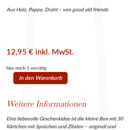
Aus Holz, Pappe, Draht – von good old friends
12,95
€
inkl. MwSt.
Nur noch 1 vorrätig
In den Warenkorb
Die
kleine
Hochzeitsbox
Weitere Informationen
von
good
Eine liebevolle Geschenkidee ist die kleine Box mit 30
old
Kärtchen mit Sprüchen und Zitaten – originell und
friends