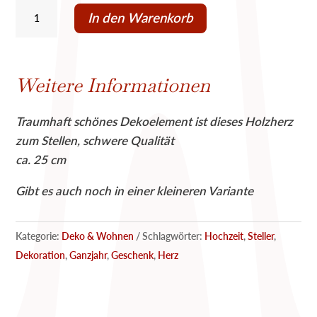
Herz
In den Warenkorb
Timba,
Holz,
zum
Weitere Informationen
Stellen,
25
Traumhaft schönes Dekoelement ist dieses Holzherz
cm
zum Stellen, schwere Qualität
Menge
ca. 25 cm
Gibt es auch noch in einer kleineren Variante
Kategorie:
Deko & Wohnen
Schlagwörter:
Hochzeit
,
Steller
,
Dekoration
,
Ganzjahr
,
Geschenk
,
Herz