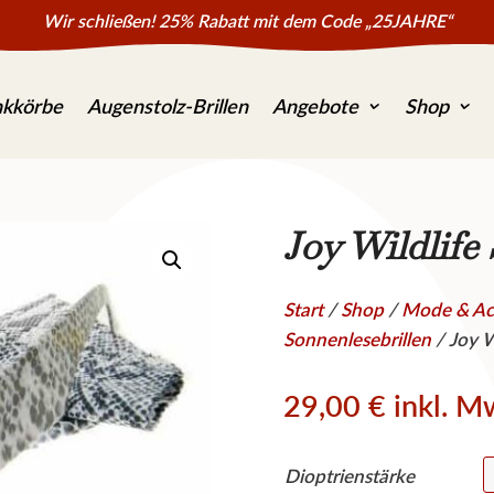
Wir schließen! 25% Rabatt mit dem Code „25JAHRE“
kkörbe
Augenstolz-Brillen
Angebote
Shop
Joy Wildlife
Start
/
Shop
/
Mode & Ac
Sonnenlesebrillen
/ Joy W
29,00
€
inkl. M
Dioptrienstärke