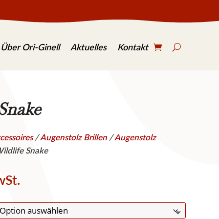
S
e
Über Ori-Ginell
Aktuelles
Kontakt
a
r
c
h
.
.
 Snake
.
cessoires
/
Augenstolz Brillen
/
Augenstolz
ildlife Snake
wSt.