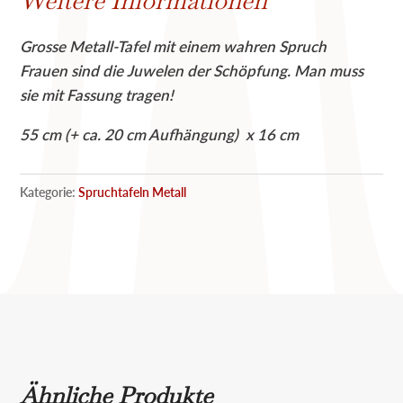
Weitere Informationen
sind
die
Grosse Metall-Tafel mit einem wahren Spruch
Juwelen
Frauen sind die Juwelen der Schöpfung. Man muss
der
sie mit Fassung tragen!
Schöpfung,
man
55 cm (+ ca. 20 cm Aufhängung) x 16 cm
muss
sie
Kategorie:
Spruchtafeln Metall
mit
Fassung
tragen
Menge
Ähnliche Produkte