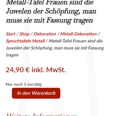
Metall-Tafel Frauen sind die
Juwelen der Schöpfung, man
muss sie mit Fassung tragen
Start
/
Shop
/
Dekoration
/
Metall-Dekoration
/
Spruchtafeln Metall
/ Metall-Tafel Frauen sind die
Juwelen der Schöpfung, man muss sie mit Fassung
tragen
24,90
€
inkl. MwSt.
Nur noch 1 vorrätig
In den Warenkorb
Metall-
Tafel
Frauen