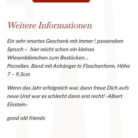
das
Jahr
Weitere Informationen
erfolgreich
war,
Ein sehr smartes Geschenk mit immer ! passendem
dann
Spruch – hier reicht schon ein kleines
freue
Wiesenblümchen zum Bestücken…
Dich
Porzellan, Band mit Anhänger in Flaschenform, Höhe
aufs
7 – 9,5cm
neue,
war
Wenn das Jahr erfolgreich war, dann freue Dich aufs
es
neue Und war es schlecht dann erst recht! -Albert
schlecht,
Einstein-
dann
erst
good old friends
recht!
good