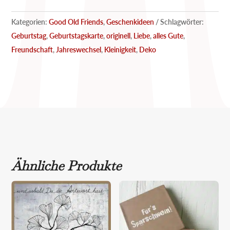
old
friends
Kategorien:
Good Old Friends
,
Geschenkideen
Schlagwörter:
Menge
Geburtstag
,
Geburtstagskarte
,
originell
,
Liebe
,
alles Gute
,
Freundschaft
,
Jahreswechsel
,
Kleinigkeit
,
Deko
Ähnliche Produkte