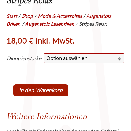
Stripes Relax
Start
/
Shop
/
Mode & Accessoires
/
Augenstolz
Brillen
/
Augenstolz Lesebrillen
/ Stripes Relax
18,00
€
inkl. MwSt.
Dioptrienstärke
In den Warenkorb
Stripes
Relax
Menge
Weitere Informationen