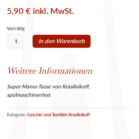
5,90
€
inkl. MwSt.
Vorrätig
SUPER
In den Warenkorb
MAMA
Mug
Krasilnikoff
Weitere Informationen
Menge
Super Mama-Tasse von Krasilnikoff,
spülmaschinenfest
Kategorie:
Geschirr und Textilien Krasilnikoff