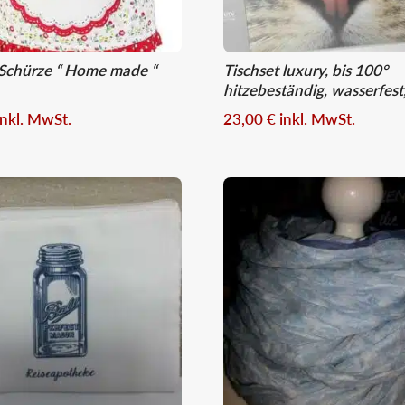
Schürze “ Home made “
Tischset luxury, bis 100°
hitzebeständig, wasserfes
inkl. MwSt.
23,00
€
inkl. MwSt.