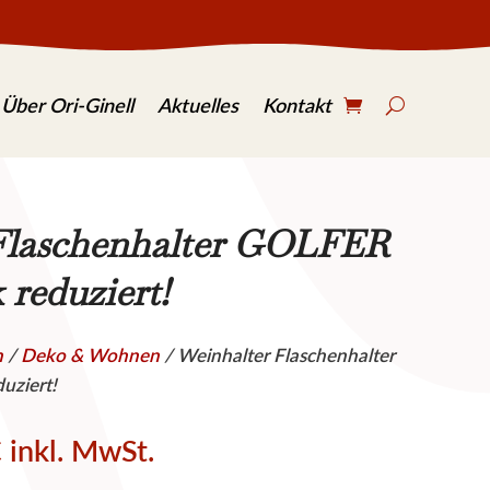
S
e
Über Ori-Ginell
Aktuelles
Kontakt
a
r
c
h
.
.
Flaschenhalter GOLFER
.
k reduziert!
n
/
Deko & Wohnen
/ Weinhalter Flaschenhalter
uziert!
glicher
Aktueller
€
inkl. MwSt.
Preis