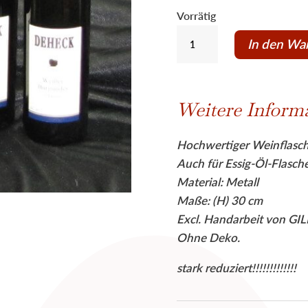
war:
Vorrätig
29,00 
Weinhalter
In den Wa
Flaschenhalter
GOLFER
v.
Weitere Inform
Gilde
stark
Hochwertiger Weinflasch
reduziert!
Auch für Essig-Öl-Flasch
Menge
Material: Metall
Maße: (H) 30 cm
Excl. Handarbeit von G
Ohne Deko.
stark reduziert!!!!!!!!!!!!!