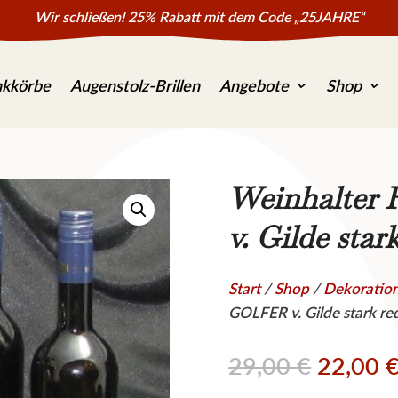
Wir schließen! 25% Rabatt mit dem Code „25JAHRE“
kkörbe
Augenstolz-Brillen
Angebote
Shop
Weinhalter 
v. Gilde star
Start
/
Shop
/
Dekoratio
GOLFER v. Gilde stark red
Ursprün
29,00
€
22,00
Preis