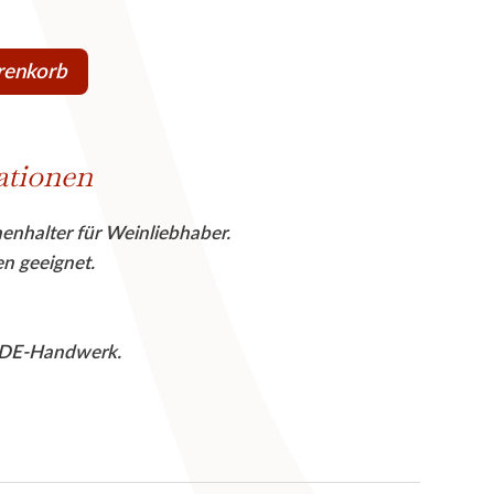
ist:
€
22,00 €.
renkorb
ationen
enhalter für Weinliebhaber.
en geeignet.
ILDE-Handwerk.