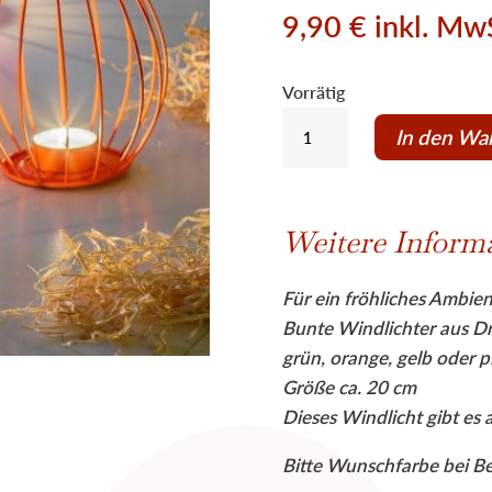
9,90
€
inkl. Mw
Vorrätig
Windlicht
In den Wa
Teelicht
Draht
20
Weitere Inform
cm,
mit
Für ein fröhliches Ambie
Glaseinsatz
Bunte Windlichter aus Dra
Menge
grün, orange, gelb oder p
Größe ca. 20 cm
Dieses Windlicht gibt es 
Bitte Wunschfarbe bei B