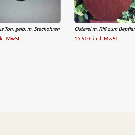
s Ton, gelb, m. Steckohren
Osterei m. Riß zum Bepfla
nkl. MwSt.
15,90
€
inkl. MwSt.