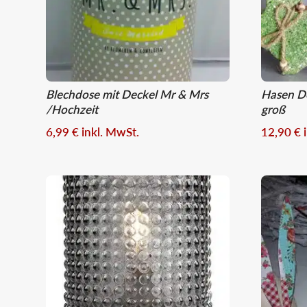
Blechdose mit Deckel Mr & Mrs
Hasen Do
/Hochzeit
groß
6,99
€
inkl. MwSt.
12,90
€