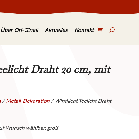
S
e
Über Ori-Ginell
Aktuelles
Kontakt
a
r
c
h
.
.
elicht Draht 20 cm, mit
.
n
/
Metall-Dekoration
/ Windlicht Teelicht Draht
auf Wunsch wählbar, groß