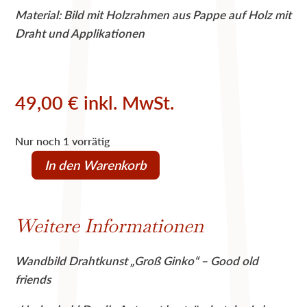
Material: Bild mit Holzrahmen aus Pappe auf Holz mit
Draht und Applikationen
49,00
€
inkl. MwSt.
Nur noch 1 vorrätig
In den Warenkorb
Drahtbild...sobald
du
die
Weitere Informationen
Antwort
hast,
Wandbild Drahtkunst „Groß Ginko“ – Good old
ändert
friends
das
Leben