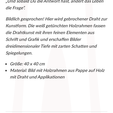
„Und sobald Du die Antwort hast, ändert das Leben
die
die Frage“.
Frage...
Bildlich gesprochen! Hier wird gebrochener Draht zur
Menge
Kunstform. Die weiß getünchten Holzrahmen fassen
die Drahtkunst mit ihren feinen Elementen aus
Schrift und Grafik und erschaffen Bilder
dreidimensionaler Tiefe mit zarten Schatten und
Spiegelungen.
Größe: 40 x 40 cm
Material: Bild mit Holzrahmen aus Pappe auf Holz
mit Draht und Applikationen