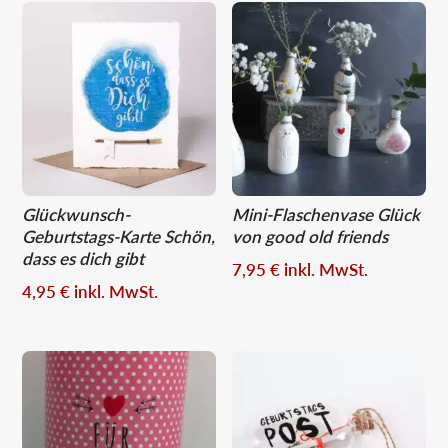
Glückwunsch-
Mini-Flaschenvase Glück
Geburtstags-Karte Schön,
von good old friends
dass es dich gibt
7,95
€
inkl. MwSt.
4,95
€
inkl. MwSt.