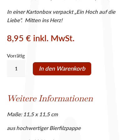
In einer Kartonbox verpackt „Ein Hoch auf die
Liebe“. Mitten ins Herz!
8,95
€
inkl. MwSt.
Vorrätig
Untersetzer
In den Warenkorb
inkl.
Postkarten
"Ein
Weitere Informationen
Hoch
auf
Maße: 11,5 x 11,5 cm
die
LIEBE"
aus hochwertiger Bierfilzpappe
Menge