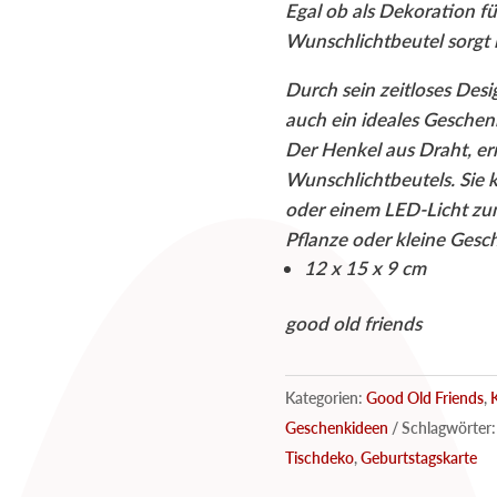
Egal ob als Dekoration f
Menge
Wunschlichtbeutel sorgt 
Durch sein zeitloses Desig
auch ein
ideales Geschenk
Der Henkel aus Draht, er
Wunschlichtbeutels. Sie 
oder einem LED-Licht z
Pflanze oder kleine Ges
12 x 15 x 9 cm
good old friends
Kategorien:
Good Old Friends
,
Geschenkideen
Schlagwörter
Tischdeko
,
Geburtstagskarte