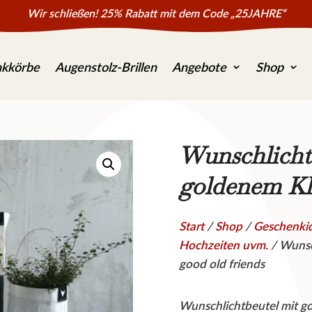
Wir schließen! 25% Rabatt mit dem Code „25JAHRE“
kkörbe
Augenstolz-Brillen
Angebote
Shop
Wunschlichtb
goldenem Kle
Start
/
Shop
/
Geschenki
Hochzeiten uvm.
/ Wunsc
good old friends
Wunschlichtbeutel mit g