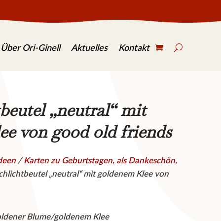
S
e
Über Ori-Ginell
Aktuelles
Kontakt
a
r
c
h
.
.
eutel „neutral“ mit
.
e von good old friends
deen
/
Karten zu Geburtstagen, als Dankeschön,
hlichtbeutel „neutral“ mit goldenem Klee von
oldener Blume/goldenem Klee