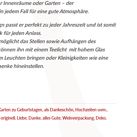
ür Innenräume oder Garten – der
in jedem Fall für eine gute Atmosphäre.
n passt er perfekt zu jeder Jahreszeit und ist somit
 für jeden Anlass
.
möglicht das Stellen sowie Aufhängen des
können ihn mit einem Teelicht mit hohem Glas
um
Leuchten
bringen oder
Kleinigkeiten
wie eine
chenke
hineinstellen
.
Karten zu Geburtstagen, als Dankeschön, Hochzeiten uvm.
,
:
originell
,
Liebe
,
Danke
,
alles Gute
,
Weinverpackung
,
Deko
,