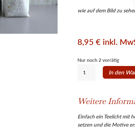
wie auf dem Bild zu sehen
8,95
€
inkl. Mw
Nur noch 2 vorrätig
Wunschlichtbeutel
In den Wa
"neutral"
mit
goldenem
Weitere Inform
Klee
von
Einfach ein Teelicht mit 
good
setzen und die Motive ers
old
friends