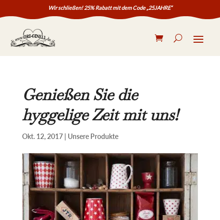
Skip
Wir schließen! 25% Rabatt mit dem Code „25JAHRE“
To
Content
Se
Genießen Sie die
hyggelige Zeit mit uns!
Okt. 12, 2017
|
Unsere Produkte