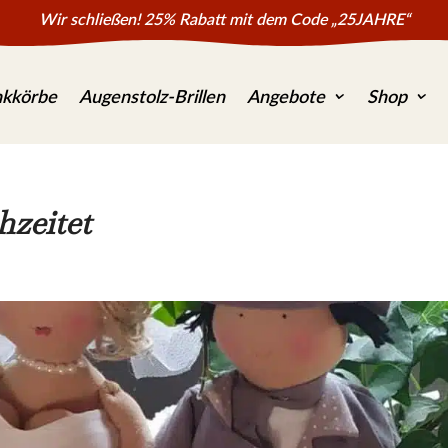
Wir schließen! 25% Rabatt mit dem Code „25JAHRE“
kkörbe
Augenstolz-Brillen
Angebote
Shop
hzeitet