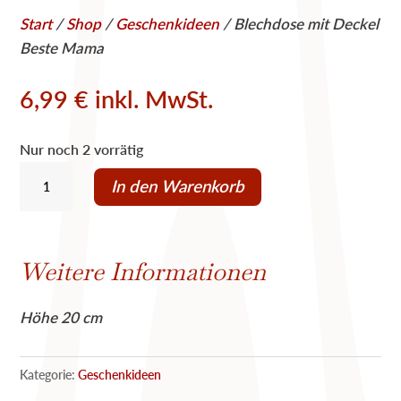
Start
/
Shop
/
Geschenkideen
/ Blechdose mit Deckel
Beste Mama
6,99
€
inkl. MwSt.
Nur noch 2 vorrätig
Blechdose
In den Warenkorb
mit
Deckel
Beste
Weitere Informationen
Mama
Menge
Höhe 20 cm
Kategorie:
Geschenkideen